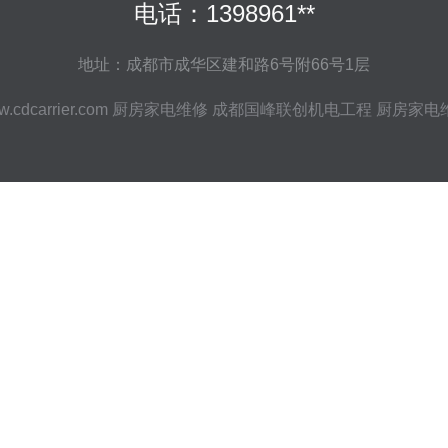
电话：1398961**
地址：成都市成华区建和路6号附66号1层
.cdcarrier.com
厨房家电维修
成都国峰联创机电工程
厨房家电