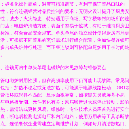
著：标准化操作简单，温度可精准调节，有利于保证菜品口味的
致性，符合连锁经营对品质控制的要求；无明火设计提升了厨房
全性，减少了火灾隐患，特别适用于商场、写字楼等封闭场所的
锁门店；电磁炉清洁方便，表面平整易于擦拭，有助于维持厨房
生标准，符合食品安全规范。单头单尾的独立设计使得厨房布局
灵活，可根据不同菜系的烹饪需求进行组合配置，例如快餐连锁
用多台单头炉并行处理，而正餐连锁则可搭配单尾炉用于长时间
煮。
二、连锁厨房中单头单尾电磁炉的常见故障与维修要点
尽管电磁炉耐用性强，但在高频率使用下仍可能出现故障。常见
题包括：加热不稳定或无法加热，可能源于电源线路松动、IGBT
率管损坏或锅具不匹配；显示面板异常，如按键失灵或屏幕不亮
多与电路板受潮、元件老化有关；风扇噪音过大或停止转动，影
散热，需清洁或更换风扇。维修时，专业技术人员应首先进行安
检查，断电后检测电源电压和内部电路，使用万用表等工具诊断
障点。连锁餐饮企业需建立定期维护计划，例如每月清洁散热口