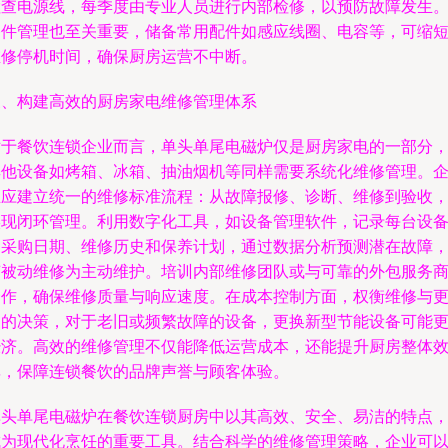
检查电源线，每季度由专业人员进行内部检修，以预防故障发生
备件管理也至关重要，储备常用配件如感应线圈、电容等，可缩
维修停机时间，确保厨房运营不中断。
三、构建高效的厨房家电维修管理体系
对于餐饮连锁企业而言，单头单尾电磁炉仅是厨房家电的一部分
其他设备如烤箱、冰箱、抽油烟机等同样需要系统化维修管理。
业应建立统一的维修标准流程：从故障报修、诊断、维修到验收
实现闭环管理。利用数字化工具，如设备管理软件，记录每台设
的采购日期、维修历史和保养计划，通过数据分析预测潜在故障
变被动维修为主动维护。培训内部维修团队或与可靠的外包服务
合作，确保维修质量与响应速度。在成本控制方面，权衡维修与
换的决策，对于老旧或频繁故障的设备，更换新型节能设备可能
经济。高效的维修管理不仅能降低运营成本，还能提升厨房整体
率，保障连锁餐饮的品牌声誉与顾客体验。
单头单尾电磁炉在餐饮连锁厨房中以其高效、安全、易洁的特点
成为现代化烹饪的重要工具。结合科学的维修管理策略，企业可