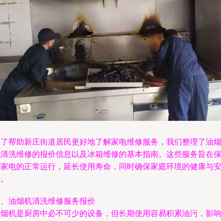
为了帮助新庄街道居民更好地了解家电维修服务，我们整理了油
机清洗维修的报价信息以及冰箱维修的基本指南。这些服务旨在
障家电的正常运行，延长使用寿命，同时确保家庭环境的健康与
全。
一、油烟机清洗维修服务报价
油烟机是厨房中必不可少的设备，但长期使用容易积累油污，影