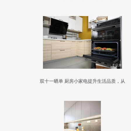
灶、油烟机、冰箱一站式解决
双十一晒单 厨房小家电提升生活品质，从
告别冰箱维修烦恼开始