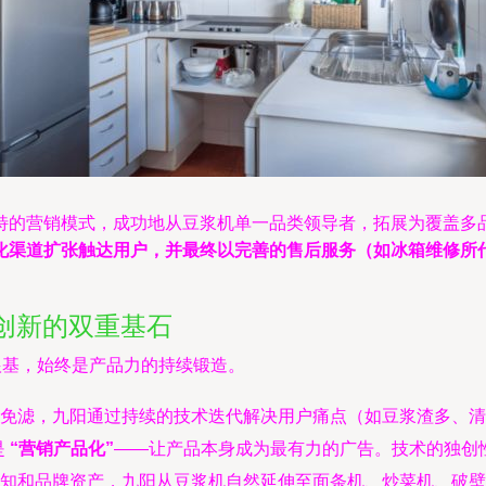
特的营销模式，成功地从豆浆机单一品类领导者，拓展为覆盖多
化渠道扩张触达用户，并最终以完善的售后服务（如冰箱维修所
创新的双重基石
根基，始终是产品力的持续锻造。
免滤，九阳通过持续的技术迭代解决用户痛点（如豆浆渣多、清洗
是
“营销产品化”
——让产品本身成为最有力的广告。技术的独创
知和品牌资产，九阳从豆浆机自然延伸至面条机、炒菜机、破壁