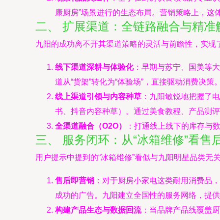
康厨房”场景进行的生态布局。营销策略上，这
二、 扩展渠道：全链路融合与精准
九阳的成功离不开其渠道策略的灵活与前瞻性，实现
线下渠道深耕与体验化
：早期与苏宁、国美等大
道从“货架”转化为“体验场”，直接驱动消费决策
线上渠道引领与内容种草
：九阳敏锐地把握了电
书、抖音内容种草）。通过美食教程、产品测评、
全渠道融合（O2O）
：打通线上线下的库存与
三、 服务闭环：从“冰箱维修”看售
用户提示中提到的“冰箱维修”看似与九阳明星品类无
售后即营销
：对于厨房小家电这类耐用消费品，
成功的广告。九阳建立全国性的服务网络，提供
构建产品生态与数据回流
：当品牌产品线覆盖厨